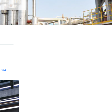
：
874